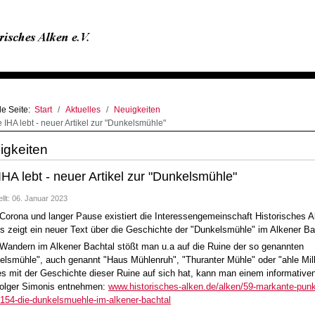
le Seite:
Start
Aktuelles
Neuigkeiten
e IHA lebt - neuer Artikel zur "Dunkelsmühle"
igkeiten
IHA lebt - neuer Artikel zur "Dunkelsmühle"
ellt: 06. Januar 2023
 Corona und langer Pause existiert die Interessengemeinschaft Historisches A
ies zeigt ein neuer Text über die Geschichte der "Dunkelsmühle" im Alkener Ba
Wandern im Alkener Bachtal stößt man u.a auf die Ruine der so genannten
elsmühle", auch genannt "Haus Mühlenruh", "Thuranter Mühle" oder "ahle Mill
s mit der Geschichte dieser Ruine auf sich hat, kann man einem informative
olger Simonis entnehmen:
www.historisches-alken.de/alken/59-markante-punk
/154-die-dunkelsmuehle-im-alkener-bachtal