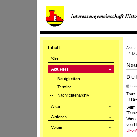
Inhalt
Aktuel
Di
Start
Neu
Aktuelles
Die 
Neuigkeiten
Erst
Termine
Trotz
Nachrichtenarchiv
;-! D
Alken
Beim 
"Dunk
Aktionen
Was e
von H
Verein
alken