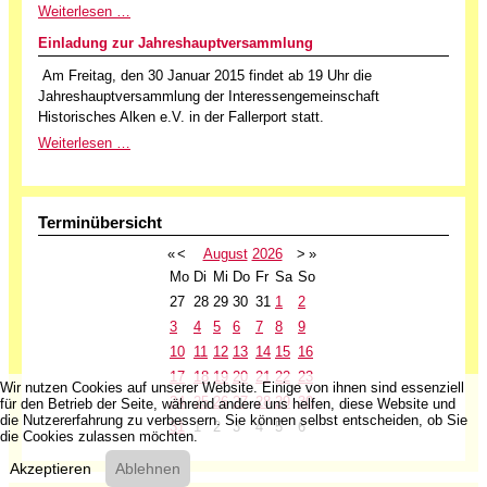
Weiterlesen …
Einladung zur Jahreshauptversammlung
Am Freitag, den 30 Januar 2015 findet ab 19 Uhr die
Jahreshauptversammlung der Interessengemeinschaft
Historisches Alken e.V. in der Fallerport statt.
Weiterlesen …
Terminübersicht
«
<
August
2026
>
»
Mo
Di
Mi
Do
Fr
Sa
So
27
28
29
30
31
1
2
3
4
5
6
7
8
9
10
11
12
13
14
15
16
17
18
19
20
21
22
23
Wir nutzen Cookies auf unserer Website. Einige von ihnen sind essenziell
24
25
26
27
28
29
30
für den Betrieb der Seite, während andere uns helfen, diese Website und
die Nutzererfahrung zu verbessern. Sie können selbst entscheiden, ob Sie
31
1
2
3
4
5
6
die Cookies zulassen möchten.
Akzeptieren
Ablehnen