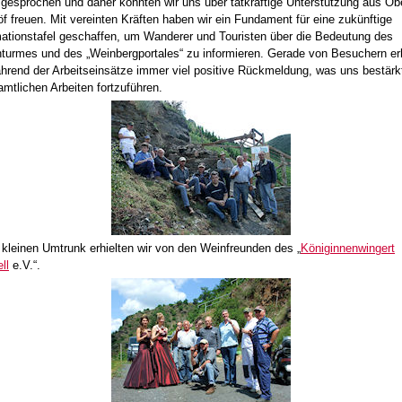
gesprochen und daher konnten wir uns über tatkräftige Unterstützung aus Obe
f freuen. Mit vereinten Kräften haben wir ein Fundament für eine zukünftige
mationstafel geschaffen, um Wanderer und Touristen über die Bedeutung des
turmes und des „Weinbergportales“ zu informieren. Gerade von Besuchern er
ährend der Arbeitseinsätze immer viel positive Rückmeldung, was uns bestärkt
amtlichen Arbeiten fortzuführen.
 kleinen Umtrunk erhielten wir von den Weinfreunden des „
Königinnenwingert
ll
e.V.“.