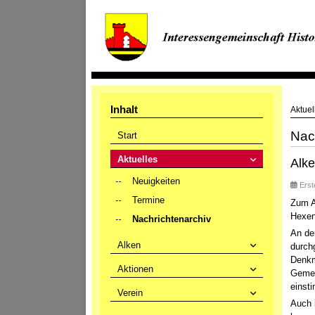
Inhalt
Aktuel
Nac
Start
Aktuelles
Alk
Neuigkeiten
Erst
Termine
Zum A
Hexe
Nachrichtenarchiv
An de
Alken
durch
Denkm
Aktionen
Gemei
einsti
Verein
Auch 