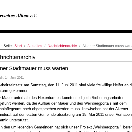
le Seite:
Start
Aktuelles
Nachrichtenarchiv
Alkener Stadtmauer muss wart
hrichtenarchiv
ener Stadtmauer muss warten
ellt: 14. Juni 2011
rbeitseinsatz am Samstag, den 11. Juni 2011 sind viele freiwillige Helfer an 
nturm gekommen.
r Mauer unterhalb des Hexenturmes konnten lediglich Sicherungsarbeiten
geführt werden, da der Aufbau der Mauer und des Weinbergportals mit dem
alpflegeamt noch abgesprochen werden muss. Inzwischen hat der Alkener
nderat auf der letzten Gemeinderatssitzung am 19. Mai 2011 unser Vorhaben
mmig unterstützt.
in den umliegenden Gemeinden hat sich unser Projekt „Weinbergportal“ berei