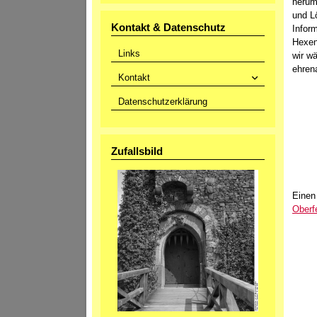
herum
und Lö
Kontakt & Datenschutz
Infor
Hexen
Links
wir w
ehren
Kontakt
Datenschutzerklärung
Zufallsbild
Einen
Oberfe