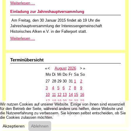
Weiterlesen …
Einladung zur Jahreshauptversammlung
Am Freitag, den 30 Januar 2015 findet ab 19 Uhr die
Jahreshauptversammlung der Interessengemeinschaft
Historisches Alken e.V. in der Fallerport statt.
Weiterlesen …
Terminübersicht
«
<
August
2026
>
»
Mo
Di
Mi
Do
Fr
Sa
So
27
28
29
30
31
1
2
3
4
5
6
7
8
9
10
11
12
13
14
15
16
17
18
19
20
21
22
23
Wir nutzen Cookies auf unserer Website. Einige von ihnen sind essenziell
24
25
26
27
28
29
30
für den Betrieb der Seite, während andere uns helfen, diese Website und
die Nutzererfahrung zu verbessern. Sie können selbst entscheiden, ob Sie
31
1
2
3
4
5
6
die Cookies zulassen möchten.
Akzeptieren
Ablehnen