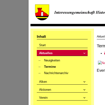
Inhalt
Aktuel
Start
Ter
Aktuelles
Neuigkeiten
Termine
Even
Nachrichtenarchiv
Alken
Aktionen
Verein