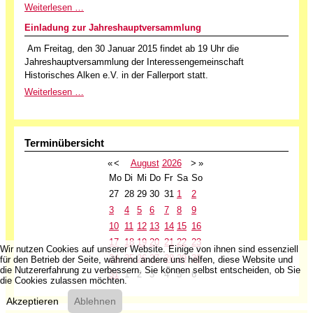
Weiterlesen …
Einladung zur Jahreshauptversammlung
Am Freitag, den 30 Januar 2015 findet ab 19 Uhr die
Jahreshauptversammlung der Interessengemeinschaft
Historisches Alken e.V. in der Fallerport statt.
Weiterlesen …
Terminübersicht
«
<
August
2026
>
»
Mo
Di
Mi
Do
Fr
Sa
So
27
28
29
30
31
1
2
3
4
5
6
7
8
9
10
11
12
13
14
15
16
17
18
19
20
21
22
23
Wir nutzen Cookies auf unserer Website. Einige von ihnen sind essenziell
24
25
26
27
28
29
30
für den Betrieb der Seite, während andere uns helfen, diese Website und
die Nutzererfahrung zu verbessern. Sie können selbst entscheiden, ob Sie
31
1
2
3
4
5
6
die Cookies zulassen möchten.
Akzeptieren
Ablehnen