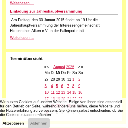
Weiterlesen …
Einladung zur Jahreshauptversammlung
Am Freitag, den 30 Januar 2015 findet ab 19 Uhr die
Jahreshauptversammlung der Interessengemeinschaft
Historisches Alken e.V. in der Fallerport statt.
Weiterlesen …
Terminübersicht
«
<
August
2026
>
»
Mo
Di
Mi
Do
Fr
Sa
So
27
28
29
30
31
1
2
3
4
5
6
7
8
9
10
11
12
13
14
15
16
17
18
19
20
21
22
23
Wir nutzen Cookies auf unserer Website. Einige von ihnen sind essenziell
24
25
26
27
28
29
30
für den Betrieb der Seite, während andere uns helfen, diese Website und
die Nutzererfahrung zu verbessern. Sie können selbst entscheiden, ob Sie
31
1
2
3
4
5
6
die Cookies zulassen möchten.
Akzeptieren
Ablehnen